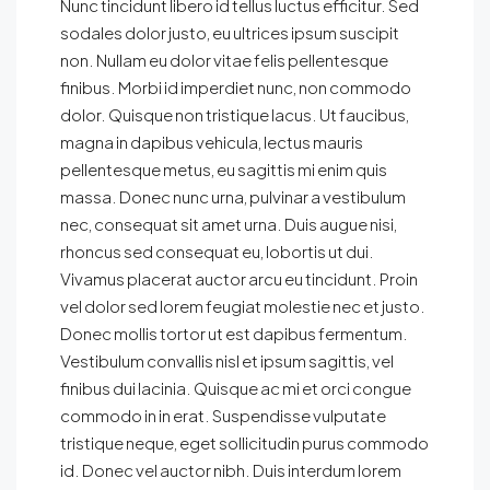
Nunc tincidunt libero id tellus luctus efficitur. Sed
sodales dolor justo, eu ultrices ipsum suscipit
non. Nullam eu dolor vitae felis pellentesque
finibus. Morbi id imperdiet nunc, non commodo
dolor. Quisque non tristique lacus. Ut faucibus,
magna in dapibus vehicula, lectus mauris
pellentesque metus, eu sagittis mi enim quis
massa. Donec nunc urna, pulvinar a vestibulum
nec, consequat sit amet urna. Duis augue nisi,
rhoncus sed consequat eu, lobortis ut dui.
Vivamus placerat auctor arcu eu tincidunt. Proin
vel dolor sed lorem feugiat molestie nec et justo.
Donec mollis tortor ut est dapibus fermentum.
Vestibulum convallis nisl et ipsum sagittis, vel
finibus dui lacinia. Quisque ac mi et orci congue
commodo in in erat. Suspendisse vulputate
tristique neque, eget sollicitudin purus commodo
id. Donec vel auctor nibh. Duis interdum lorem