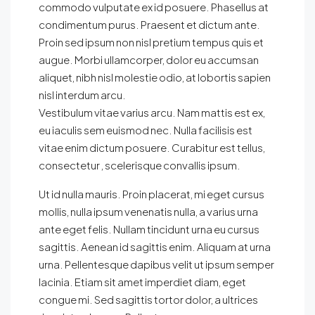
commodo vulputate ex id posuere. Phasellus at
condimentum purus. Praesent et dictum ante.
Proin sed ipsum non nisl pretium tempus quis et
augue. Morbi ullamcorper, dolor eu accumsan
aliquet, nibh nisl molestie odio, at lobortis sapien
nisl interdum arcu.
Vestibulum vitae varius arcu. Nam mattis est ex,
eu iaculis sem euismod nec. Nulla facilisis est
vitae enim dictum posuere. Curabitur est tellus,
consectetur , scelerisque convallis ipsum.
Ut id nulla mauris. Proin placerat, mi eget cursus
mollis, nulla ipsum venenatis nulla, a varius urna
ante eget felis. Nullam tincidunt urna eu cursus
sagittis. Aenean id sagittis enim. Aliquam at urna
urna. Pellentesque dapibus velit ut ipsum semper
lacinia. Etiam sit amet imperdiet diam, eget
congue mi. Sed sagittis tortor dolor, a ultrices