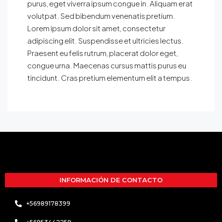
purus, eget viverra ipsum congue in. Aliquam erat
volutpat. Sed bibendum venenatis pretium.
Lorem ipsum dolor sit amet, consectetur
adipiscing elit. Suspendisse et ultricies lectus.
Praesent eu felis rutrum, placerat dolor eget,
congue urna. Maecenas cursus mattis purus eu
tincidunt. Cras pretium elementum elit a tempus.
INFORMACIÓN DE CONTACTO
+56989178399