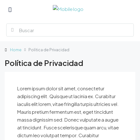
Home
Política de Privacidad
Política de Privacidad
Lorem ipsum dolor sit amet, consectetur
adipiscing elit. Quisque ut lacinia ex. Curabitur
iaculis elit lorem, vitae fringilla turpis ultricies vel.
Mauris pretium fermentum est, eget tincidunt
massa dignissim sed. Donec vulputate a augue
at tincidunt. Fusce scelerisque quam arcu, vitae
dictum leo volutpat tempor. Curabitur