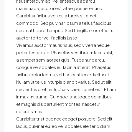
risus interdum ac. Pellentesque ac arcu
malesuada, auctor est vitae, posuere nunc.
Curabitur finibus vehicula turpis sit amet
commodo. Sed pulvinar ipsum a tellus faucibus,
nec mattis orci tempus. Sed fringilla eros efficitur,
auctor tortor vel, facilisis justo.
Vivamus auctor mauris risus, sed viverra neque
pellentesque ac. Phasellus vestibulum lacus nisl,
a semper sem laoreet quis. Fusce nunc arcu,
congue vel sodales eu, lacinia at erat. Phasellus
finibus dolor lectus, vel tincidunt leo efficitur at.
Nullam ut tellus in turpis blandit varius. Sed ut elit
nec lectus pretium luctus vitae sit amet est. Etiam
in maximus urna. Cum sociis natoque penatibus
et magnis dis parturient montes, nascetur
ridiculus mus.
Curabitur tristique nec ex eget posuere. Sed elit
lacus, pulvinar eu leo vel, sodales eleifend diam.