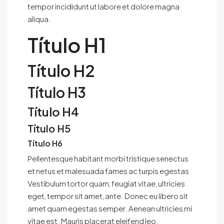
tempor incididunt ut labore et dolore magna
aliqua.
Título H1
Título H2
Título H3
Título H4
Título H5
Título H6
Pellentesque habitant morbi tristique senectus
et netus et malesuada fames ac turpis egestas.
Vestibulum tortor quam, feugiat vitae, ultricies
eget, tempor sit amet, ante. Donec eu libero sit
amet quam egestas semper. Aenean ultricies mi
vitae est. Mauris placerat eleifend leo.