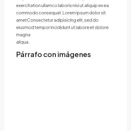
exercitation ullamco laboris nisi ut aliquip ex ea
commodo consequat.Lorem ipsum dolor sit
ametConsectetur adipisicing elit, sed do
eiusmod tempor incididunt ut labore et dolore
magna
aliqua.
Párrafo con imágenes