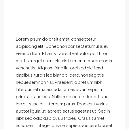
Lorem ipsum dolor sit amet, consectetur
adipiscing elit. Donec non consectetur nulla, eu
viverra diam. Etiam vitae est vel dolor porttitor
mattis a eget enim. Mauris fermentum sed eros in
venenatis. Aliquam fringilla, orci sed eleifend
dapibus, turpis leo blandit libero, non sagittis
neque sem non nisl. Praesent id pretium nibh.
Interdum et malesuada fames ac ante ipsum
primis in faucibus. Nullam dolor felis, lobortis ac
leo eu, suscipit interdum purus. Praesent varius
auctor ligula, ut laoreet lectus egestas ut. Sed in
nibh sed odio dapibus ultricies. Cras sit amet
nunc sem. Integer ornare, sapien posuere laoreet