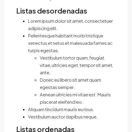
Listas desordenadas
Lorem ipsum dolor sit amet, consectetuer
adipiscing elit.
Pellentesque habitant morbi tristique
senectus et netus et malesuada fames ac
turpis egestas.
Vestibulum tortor quam, feugiat
vitae, ultricies eget, tempor sit amet,
ante.
Donec eu libero sit amet quam
egestas semper.
Aenean ultricies mi vitae est. Mauris
placerat eleifend leo.
Aliquam tincidunt mauris eu risus.
Vestibulum auctor dapibus neque.
Listas ordenadas