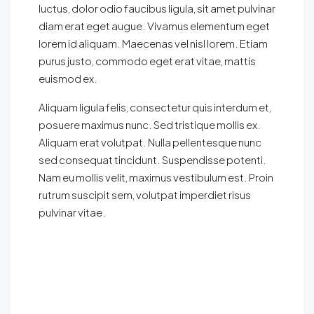
luctus, dolor odio faucibus ligula, sit amet pulvinar
diam erat eget augue. Vivamus elementum eget
lorem id aliquam. Maecenas vel nisl lorem. Etiam
purus justo, commodo eget erat vitae, mattis
euismod ex.
Aliquam ligula felis, consectetur quis interdum et,
posuere maximus nunc. Sed tristique mollis ex.
Aliquam erat volutpat. Nulla pellentesque nunc
sed consequat tincidunt. Suspendisse potenti.
Nam eu mollis velit, maximus vestibulum est. Proin
rutrum suscipit sem, volutpat imperdiet risus
pulvinar vitae.