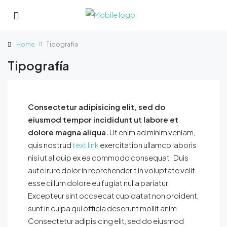
Home
Tipografía
Tipografía
Consectetur adipisicing elit, sed do
eiusmod tempor incididunt ut labore et
dolore magna aliqua.
Ut enim ad minim veniam,
quis nostrud
text link
exercitation ullamco laboris
nisi ut aliquip ex ea commodo consequat. Duis
aute irure dolor in reprehenderit in voluptate velit
esse cillum dolore eu fugiat nulla pariatur.
Excepteur sint occaecat cupidatat non proident,
sunt in culpa qui officia deserunt mollit anim.
Consectetur adipisicing elit, sed do eiusmod