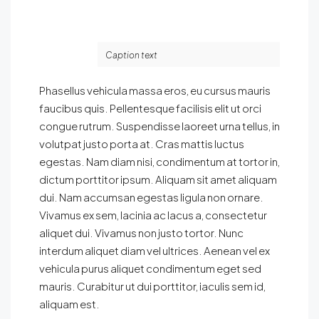
Caption text
Phasellus vehicula massa eros, eu cursus mauris
faucibus quis. Pellentesque facilisis elit ut orci
congue rutrum. Suspendisse laoreet urna tellus, in
volutpat justo porta at. Cras mattis luctus
egestas. Nam diam nisi, condimentum at tortor in,
dictum porttitor ipsum. Aliquam sit amet aliquam
dui. Nam accumsan egestas ligula non ornare.
Vivamus ex sem, lacinia ac lacus a, consectetur
aliquet dui. Vivamus non justo tortor. Nunc
interdum aliquet diam vel ultrices. Aenean vel ex
vehicula purus aliquet condimentum eget sed
mauris. Curabitur ut dui porttitor, iaculis sem id,
aliquam est.