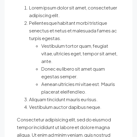
Lorem ipsum dolor sit amet, consectetuer
adipiscing elit.
Pellentesque habitant morbi tristique
senectus et netus et malesuada fames ac
turpis egestas.
Vestibulum tortor quam, feugiat
vitae, ultricies eget, tempor sit amet,
ante.
Donec eu libero sit amet quam
egestas semper.
Aenean ultricies mi vitae est. Mauris
placerat eleifend leo.
Aliquam tincidunt mauris eu risus.
Vestibulum auctor dapibus neque.
Consectetur adipisicing elit, sed do eiusmod
tempor incididunt ut labore et dolore magna
aliqua. Ut enim ad minim veniam, quis nostrud