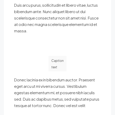
Duis arcu purus, sollicitudin et libero vitae, luctus
bibendum ante. Nunc aliquet libero ut dui
scelerisque consectetur non sit amet nisi. Fusce
at odio nec magna scelerisque elementum id et
massa.
Caption
text
Donec lacinia ex in bibendum auctor. Praesent
eget arcu ut mi viverra cursus. Vestibulum
egestas elementum mi, et posuere nibh iaculis
sed. Duis ac dapibus metus, sed vulputate purus
tesque at tortor nunc. Donec vel est velit