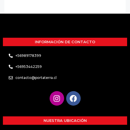
INFORMACIÓN DE CONTACTO
+56989178399
+56953442259
contacto@portaterra.cl
NUESTRA UBICACIÓN