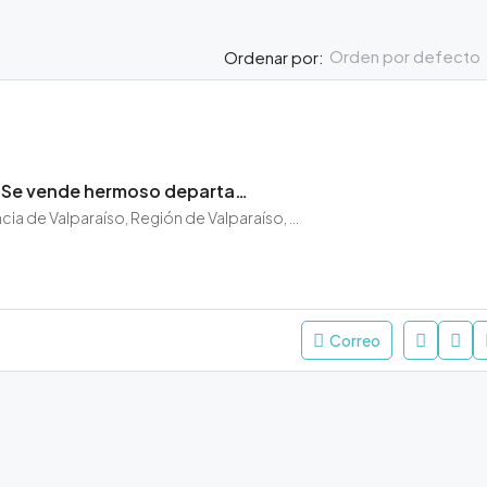
Orden por defecto
Ordenar por:
Oportunidad !! Se vende hermoso departamento central en Viña del Mar
Viña del Mar, Provincia de Valparaíso, Región de Valparaíso, Chile
Correo