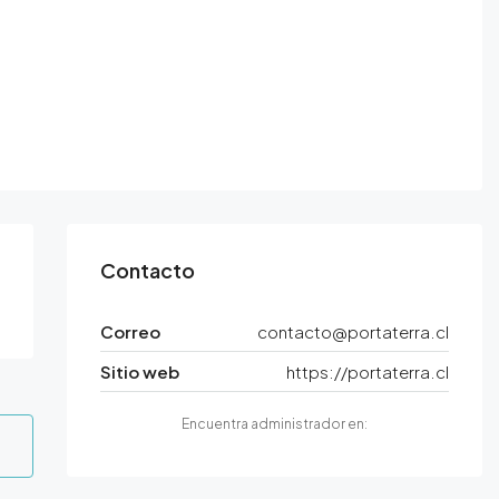
Contacto
Correo
contacto@portaterra.cl
Sitio web
https://portaterra.cl
Encuentra administrador en: